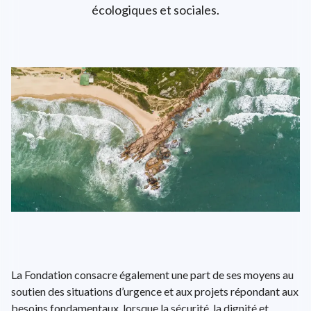
écologiques et sociales.
L'univers d'ENGIE
EPA: ENGI
26.56€
+0.38%
close
EN
FR
Recherche
Close 
La Fondation consacre également une part de ses moyens au
soutien des situations d’urgence et aux projets répondant aux
besoins fondamentaux, lorsque la sécurité, la dignité et