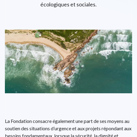
écologiques et sociales.
L'univers d'ENGIE
EPA: ENGI
26.72€
+0.6%
close
EN
FR
Recherche
Close 
La Fondation consacre également une part de ses moyens au
soutien des situations d’urgence et aux projets répondant aux
besoins fondamentaux, lorsque la sécurité, la dignité et