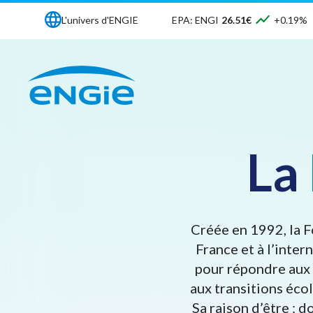
L'univers d'ENGIE
EPA: ENGI
26.51€
+0.19%
La
Créée en 1992, la F
France et à l’inter
pour répondre aux 
aux transitions éco
Sa raison d’être : 