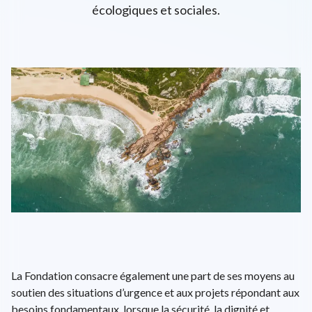
écologiques et sociales.
L'univers d'ENGIE
EPA: ENGI
26.56€
+0.38%
close
EN
FR
Recherche
Close 
La Fondation consacre également une part de ses moyens au
soutien des situations d’urgence et aux projets répondant aux
besoins fondamentaux, lorsque la sécurité, la dignité et