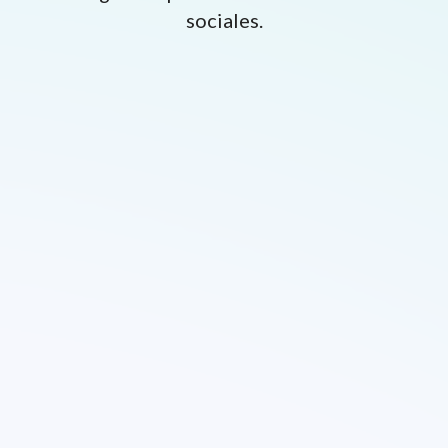
sociales.