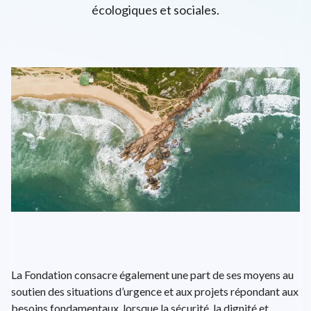
écologiques et sociales.
L'univers d'ENGIE
EPA: ENGI
26.72€
+0.6%
close
EN
FR
Recherche
Close 
La Fondation consacre également une part de ses moyens au
soutien des situations d’urgence et aux projets répondant aux
besoins fondamentaux, lorsque la sécurité, la dignité et