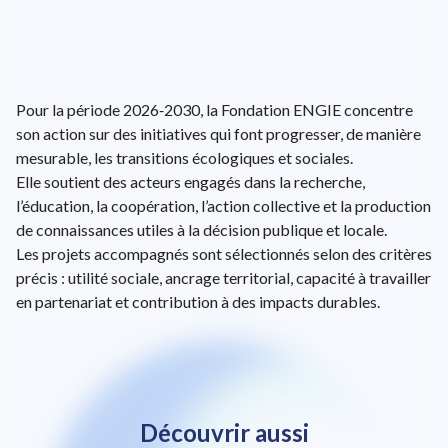
Environnement et société
Stage
Charte Achats
chevron_right
chevron_right
chevron_right
Comment les particuliers peuvent-ils réduire leur
Où consulter les derniers résultats financiers et
Candidats
chat
chat
chevron_right
Paroles de…
L’action ENGIE
chevron_right
chevron_right
Nos collaborateurs et notre culture
Alternance
Achats responsables
facture énergétique avec ENGIE ?
rapports annuels ?
chevron_right
chevron_right
chevron_right
Investisseurs
Production renouvelable et flexibilité
chevron_right
chevron_right
Projets
Actionnaires individuels
chevron_right
chevron_right
Santé et sécurité
CFA
Facturation électronique
chevron_right
chevron_right
chevron_right
Quelles solutions sont proposées aux industriels
Quelles sont les prochaines dates clés du
Raison d’être
chevron_right
Fournisseurs
Infrastructures
chat
chat
chevron_right
chevron_right
Décryptages
Publications financières
ENGIE Virtual Assistant (EVA)
ENGIE Virtual Assistant (EVA)
chevron_right
chevron_right
Éthique, conformité et privacy
pour réduire leurs émissions ?
calendrier financier ?
chevron_right
Vision
chevron_right
Clients
Fourniture d’énergie aux clients
chevron_right
chevron_right
Agenda
Informations réglementées
Pour la période 2026‑2030, la Fondation ENGIE concentre
chevron_right
chevron_right
Performances ESG
chevron_right
Quels types d'options de service flexible
Quand se tient la prochaine Assemblée générale
Stratégie
ENGIE Virtual Assistant (EVA)
chevron_right
Presse
chevron_right
son action sur des initiatives qui font progresser, de manière
chat
chat
Actualités
Documents de références
Comment postuler à une offre d’emploi chez
Qu’est-ce qu’un PPA et à quoi sert-il ?
chevron_right
chevron_right
Partenariats et sponsoring
chat
proposez-vous à vos clients ?
d’ENGIE ?
chevron_right
ENGIE dans le monde
chat
chevron_right
mesurable, les transitions écologiques et sociales.
ENGIE Virtual Assistant (EVA)
ENGIE ?
Stratégie et engagements ESG
chevron_right
Fondation ENGIE
chevron_right
Quels sont les engagements sociaux et sociétaux
Gouvernance
Combien de réseaux de chaleur et de froid sont
chevron_right
Elle soutient des acteurs engagés dans la recherche,
chat
Crédit
ENGIE Virtual Assistant (EVA)
chevron_right
chat
Comment se déroule le processus de
du Groupe ?
gérés pas ENGIE ?
Notre histoire
Poser une question à EVA
Poser une question à EVA
chevron_right
chevron_right
l’éducation, la coopération, l’action collective et la production
chat
chevron_right
Comment évaluez-vous l'impact des projets
ENGIE Virtual Assistant (EVA)
recrutement ?
Consensus pour ENGIE
chevron_right
chat
Qu’est-ce que le programme One Safety ?
chat
de connaissances utiles à la décision publique et locale.
Publications
financés par votre fondation ?
chevron_right
Existe-t-il un programme dédié à la flexibilité
Dividende et prime de fidélité
Quelles actions sont mises en place pour préserver
chevron_right
chat
Quels profils et métiers sont recherchés par le
Besoin d’aide ?
Recommandée par ENGIE Virtual Assistant
Les projets accompagnés sont sélectionnés selon des critères
ENGIE Virtual Assistant (EVA)
énergétique des résidences individuelles ?
chat
chat
les écosystèmes ?
Soutenez-vous des événements ou des causes
Structure du capital
Groupe ?
chevron_right
précis : utilité sociale, ancrage territorial, capacité à travailler
chat
ENGIE Virtual Assistant vous aide à explorer l’univers
Poser une question à EVA
chevron_right
locales ?
Qu’est-ce qu’un PPA et à quoi sert-il ?
chat
Agenda financier et contacts
chevron_right
Comment ENGIE prend-il en compte les risques
en partenariat et contribution à des impacts durables.
d’ENGIE. N’hésitez pas à lui poser toutes vos questions, EVA
Quelles sont les priorités d’ENGIE pour les
chat
ENGIE Virtual Assistant (EVA)
chat
liés au changement climatique ?
Quelle part des émissions est liée aux activités de
saura vous guider sur notre écosystème.
Poser une question à EVA
prochaines années ?
chevron_right
chat
Recommandée par ENGIE Virtual Assistant
production d’énergie ?
Poser une question à EVA
chevron_right
Quels sont les objectifs d’ENGIE en matière
Quel est le rôle d’ENGIE dans l’indépendance
chat
Poser une question à EVA
chevron_right
Quel est le chiffre d’affaires et le résultat net
chat
d’égalité femmes-hommes ?
Recommandée par ENGIE Virtual Assistant
énergétique européenne ?
chat
d’ENGIE ?
Recommandée par ENGIE Virtual Assistant
Poser une question à EVA
chevron_right
Comment est organisée la gouvernance du
Où consulter les derniers résultats financiers et
Découvrir aussi
chat
Poser une question à EVA
chevron_right
Quelle est la raison d’être d’ENGIE ?
Groupe ?
chat
chat
rapports annuels ?