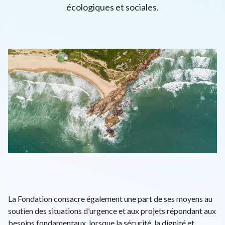
écologiques et sociales.
L'univers d'ENGIE
EPA: ENGI
26.46€
-1.34%
close
EN
FR
Recherche
Close 
La Fondation consacre également une part de ses moyens au
soutien des situations d’urgence et aux projets répondant aux
besoins fondamentaux, lorsque la sécurité, la dignité et