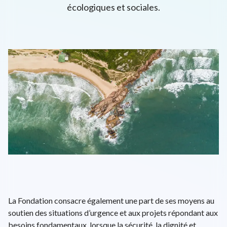
écologiques et sociales.
L'univers d'ENGIE
EPA: ENGI
26.72€
+0.6%
close
EN
FR
Recherche
Close 
La Fondation consacre également une part de ses moyens au
soutien des situations d’urgence et aux projets répondant aux
besoins fondamentaux, lorsque la sécurité, la dignité et