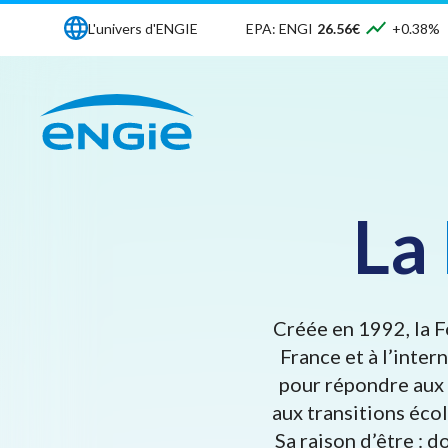
L'univers d'ENGIE
EPA: ENGI
26.56€
+0.38%
La
Créée en 1992, la F
France et à l’inter
pour répondre aux 
aux transitions éco
Sa raison d’être : 