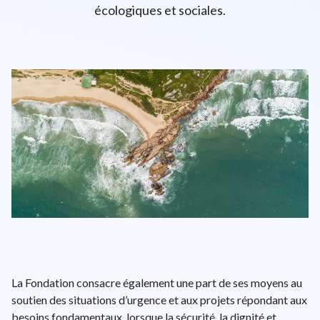
écologiques et sociales.
L'univers d'ENGIE
EPA: ENGI
26.72€
+0.6%
close
EN
FR
Recherche
Close 
La Fondation consacre également une part de ses moyens au
soutien des situations d’urgence et aux projets répondant aux
besoins fondamentaux, lorsque la sécurité, la dignité et