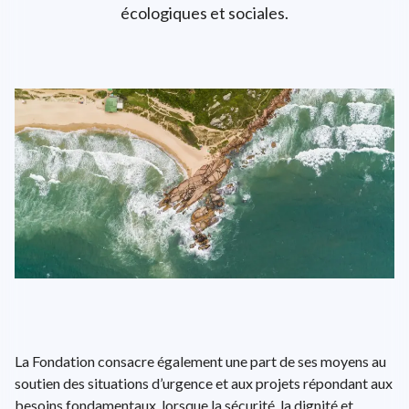
écologiques et sociales.
L'univers d'ENGIE
EPA: ENGI
26.72€
+0.6%
close
EN
FR
Recherche
Close 
La Fondation consacre également une part de ses moyens au
soutien des situations d’urgence et aux projets répondant aux
besoins fondamentaux, lorsque la sécurité, la dignité et