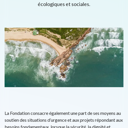
écologiques et sociales.
L'univers d'ENGIE
EPA: ENGI
26.56€
+0.38%
close
EN
FR
Recherche
Close 
La Fondation consacre également une part de ses moyens au
soutien des situations d’urgence et aux projets répondant aux
besoins fondamentaux, lorsque la sécurité, la dignité et