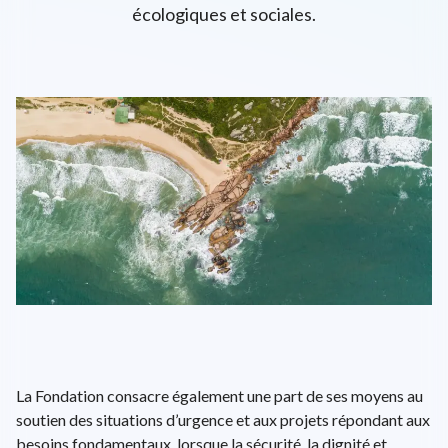
écologiques et sociales.
L'univers d'ENGIE
EPA: ENGI
26.72€
+0.6%
close
EN
FR
Recherche
Close 
La Fondation consacre également une part de ses moyens au
soutien des situations d’urgence et aux projets répondant aux
besoins fondamentaux, lorsque la sécurité, la dignité et