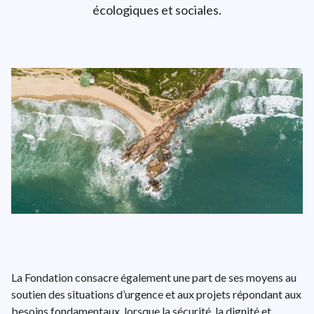
écologiques et sociales.
L'univers d'ENGIE
EPA: ENGI
26.56€
+0.38%
close
EN
FR
Recherche
Close 
La Fondation consacre également une part de ses moyens au
soutien des situations d’urgence et aux projets répondant aux
besoins fondamentaux, lorsque la sécurité, la dignité et