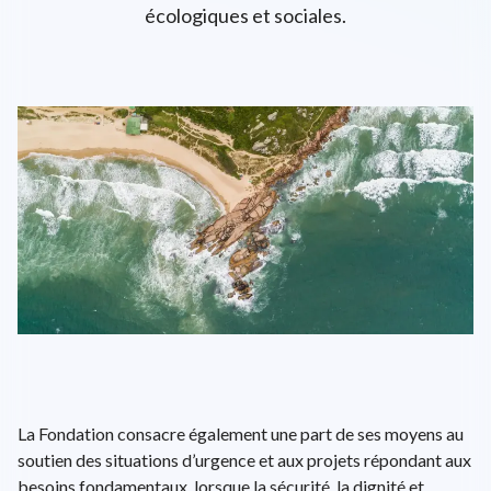
écologiques et sociales.
L'univers d'ENGIE
EPA: ENGI
26.52€
+0.23%
close
EN
FR
Recherche
Close 
La Fondation consacre également une part de ses moyens au
soutien des situations d’urgence et aux projets répondant aux
besoins fondamentaux, lorsque la sécurité, la dignité et