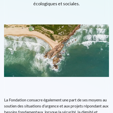
écologiques et sociales.
L'univers d'ENGIE
EPA: ENGI
26.56€
+0.38%
close
EN
FR
Recherche
Close 
La Fondation consacre également une part de ses moyens au
soutien des situations d’urgence et aux projets répondant aux
besoins fondamentaux, lorsque la sécurité, la dignité et