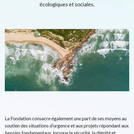
écologiques et sociales.
L'univers d'ENGIE
EPA: ENGI
26.56€
+0.38%
close
EN
FR
Recherche
Close 
La Fondation consacre également une part de ses moyens au
soutien des situations d’urgence et aux projets répondant aux
besoins fondamentaux, lorsque la sécurité, la dignité et